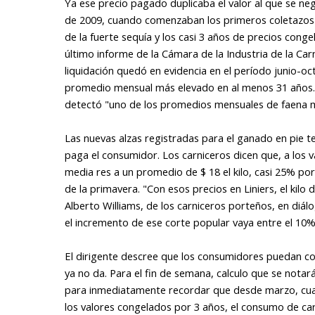
Ya ese precio pagado duplicaba el valor al que se neg
de 2009, cuando comenzaban los primeros coletazos d
de la fuerte sequía y los casi 3 años de precios conge
último informe de la Cámara de la Industria de la Car
liquidación quedó en evidencia en el período junio-o
promedio mensual más elevado en al menos 31 años. E
detectó "uno de los promedios mensuales de faena má
Las nuevas alzas registradas para el ganado en pie t
paga el consumidor. Los carniceros dicen que, a los v
media res a un promedio de $ 18 el kilo, casi 25% por
de la primavera. "Con esos precios en Liniers, el kilo
Alberto Williams, de los carniceros porteños, en diál
el incremento de ese corte popular vaya entre el 10%
El dirigente descree que los consumidores puedan conv
ya no da. Para el fin de semana, calculo que se nota
para inmediatamente recordar que desde marzo, cuand
los valores congelados por 3 años, el consumo de c