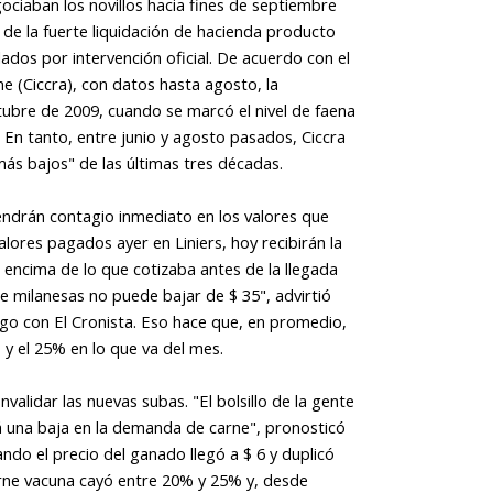
ociaban los novillos hacia fines de septiembre
e la fuerte liquidación de hacienda producto
lados por intervención oficial. De acuerdo con el
ne (Ciccra), con datos hasta agosto, la
ctubre de 2009, cuando se marcó el nivel de faena
n tanto, entre junio y agosto pasados, Ciccra
s bajos" de las últimas tres décadas.
endrán contagio inmediato en los valores que
alores pagados ayer en Liniers, hoy recibirán la
 encima de lo que cotizaba antes de la llegada
 de milanesas no puede bajar de $ 35", advirtió
ogo con El Cronista. Eso hace que, en promedio,
 y el 25% en lo que va del mes.
alidar las nuevas subas. "El bolsillo de la gente
rá una baja en la demanda de carne", pronosticó
o el precio del ganado llegó a $ 6 y duplicó
arne vacuna cayó entre 20% y 25% y, desde