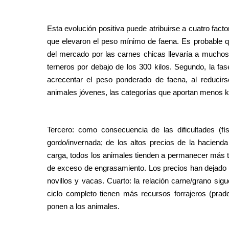
Esta evolución positiva puede atribuirse a cuatro factor
que elevaron el peso mínimo de faena. Es probable que
del mercado por las carnes chicas llevaría a muchos
terneros por debajo de los 300 kilos. Segundo, la fas
acrecentar el peso ponderado de faena, al reducir
animales jóvenes, las categorías que aportan menos ki
Tercero: como consecuencia de las dificultades (fís
gordo/invernada; de los altos precios de la hacienda 
carga, todos los animales tienden a permanecer más 
de exceso de engrasamiento. Los precios han dejado d
novillos y vacas. Cuarto: la relación carne/grano si
ciclo completo tienen más recursos forrajeros (prad
ponen a los animales.