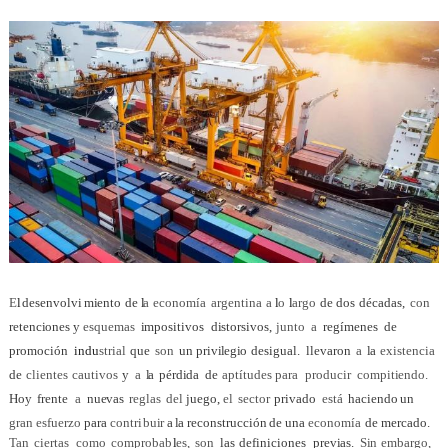
E
l
desenvolv
i
m
i
ento
de
l
a
economía
argent
i
na
a
l
o
l
argo
de
dos
décadas,
con
retenc
i
ones
y
esquemas
i
mpositivos
d
i
storsivos,
junto
a
regímenes
de
promoción
ind
u
str
i
al
que
son
un priv
i
l
eg
i
o
desigual.
llevaron
a
l
a
ex
i
stencia
de
c
l
ientes
cautivos
y
a
l
a
pérd
i
da
de
aptítudes para
producir
compitiendo.
Hoy
frente
a
n
uevas
reglas
del
juego,
el
sector
privado
está
haciendo
un
gran
esfuerzo
para
contr
i
bu
i
r
a
l
a
reconstrucc
i
ón
de
una
economía
de
mercado.
Tan
ciertas
como
comprobab
l
es,
son
las
definiciones
prev
i
as.
S
i
n embargo,