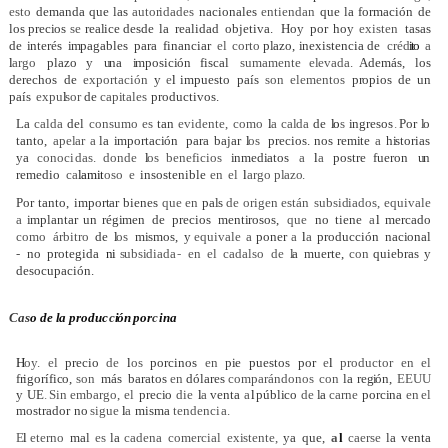
esto
demanda que
las
autori
dades
nacionales
entiendan
que la
formación
de
los
precios
se
realice
desde
la
realidad
objetiva.
Hoy
por
hoy
existen
tasas
de
i
nterés
i
m
pagab
l
es
para
financ
i
ar
el
corto
p
l
azo,
i
nexistencia
de
cré
d
ito
a
l
argo
plazo
y
u
na
i
mpos
i
c
i
ón
fiscal
sumamente
e
l
evada.
Además,
los
derechos
de
exportación
y
e
l
impuesto
país
son
elementos
propios
de
un
país
exp
u
l
sor
de
cap
i
ta
l
es
productivos.
La
ca
l
da
del
consumo
es
tan
ev
i
dente,
como
l
a
ca
l
da
de
l
o
s
i
ngreso
s
.
Por
l
o
tanto,
ape
l
ar
a
la
i
mportac
i
ón para
bajar
l
os
precios.
nos
rem
i
te
a
h
i
storias
ya
conoc
i
das.
donde
l
os beneficios
i
nmed
i
atos
a
l
a
postre
fueron
u
n
remedio
c
a
l
am
i
t
oso
e
insosten
i
ble
en
el
l
argo
pl
azo.
Por
tanto,
impor
t
ar
bienes
que
en
pa
l
s
de
origen
están
subs
i
d
iados,
equivale
a
i
mplantar
un rég
i
men
de
prec
i
os
ment
i
rosos,
que
no
t
i
ene
a
l
mercado
como
árbitro
de
l
os
m
i
smos,
y
equ
i
vale
a
poner
a
l
a
producción
nac
i
onal
-
no
protegida
n
i
s
ubs
i
d
i
ad
a
-
en
el
cadalso
de
l
a muerte,
con
quiebras
y
desocupación.
Ca
s
o
de
l
a
produ
c
c
i
ón
po
r
c
ina
H
oy.
el
precio
de
l
os
porcinos
en
pie
puestos
por
e
l
productor
en
el
frigorífico,
son
más
baratos
en
dó
l
ares
comparándonos
con
la
re
g
i
ón,
EEUU
y
UE
.
Sin
embargo,
el
prec
i
o
die
l
a
venta
a
l
públ
i
co
de
l
a
carne
porc
i
na
en
el
mostrador
no
s
i
gue
l
a
misma
tendenc
i
a.
E
l
eterno
mal
es
la
cadena
comercial
ex
i
stente,
ya
que,
a
l
caerse
la
venta