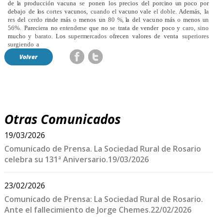
de
l
a
producción vacuna
se
ponen
los
precios
del
porc
i
no
u
n
poco por
debajo
de
l
os
cortes
vacunos,
cuando el
vac
u
no
vale
el
doble.
Además,
l
a
res
del
cerdo
r
i
nde
más
o
menos
un
80
%
,
l
a
del
vac
u
no más
o
menos
un
56%.
Pareciera
no
en
tenderse
que
no
se
trata
de
vender
poco y
caro,
sino
mucho
y
barato.
Los
supermercados
ofrecen
valores
de
venta
superiores
surgiendo
a
Volver
Otras Comunicados
19/03/2026
Comunicado de Prensa. La Sociedad Rural de Rosario
celebra su 131ª Aniversario.19/03/2026
23/02/2026
Comunicado de Prensa: La Sociedad Rural de Rosario.
Ante el fallecimiento de Jorge Chemes.22/02/2026