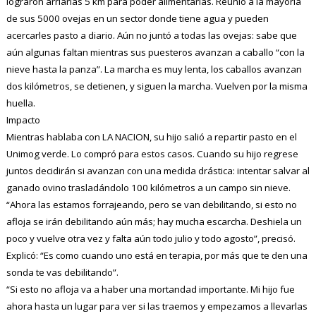
lograron arriarlas 5 km para poder alimentarlas. Reunió a la mayoría
de sus 5000 ovejas en un sector donde tiene agua y pueden
acercarles pasto a diario. Aún no juntó a todas las ovejas: sabe que
aún algunas faltan mientras sus puesteros avanzan a caballo “con la
nieve hasta la panza”. La marcha es muy lenta, los caballos avanzan
dos kilómetros, se detienen, y siguen la marcha. Vuelven por la misma
huella.
Impacto
Mientras hablaba con LA NACION, su hijo salió a repartir pasto en el
Unimog verde. Lo compró para estos casos. Cuando su hijo regrese
juntos decidirán si avanzan con una medida drástica: intentar salvar al
ganado ovino trasladándolo 100 kilómetros a un campo sin nieve.
“Ahora las estamos forrajeando, pero se van debilitando, si esto no
afloja se irán debilitando aún más; hay mucha escarcha. Deshiela un
poco y vuelve otra vez y falta aún todo julio y todo agosto”, precisó.
Explicó: “Es como cuando uno está en terapia, por más que te den una
sonda te vas debilitando”.
“Si esto no afloja va a haber una mortandad importante. Mi hijo fue
ahora hasta un lugar para ver si las traemos y empezamos a llevarlas