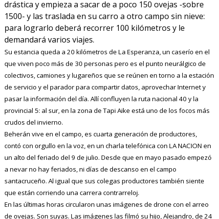
drástica y empieza a sacar de a poco 150 ovejas -sobre
1500- y las traslada en su carro a otro campo sin nieve:
para lograrlo deberá recorrer 100 kilómetros y le
demandará varios viajes.
Su estancia queda a 20 kilómetros de La Esperanza, un caserío en el
que viven poco más de 30 personas pero es el punto neurálgico de
colectivos, camiones y lugareños que se reúnen en torno a la estación
de servicio y el parador para compartir datos, aprovechar Internet y
pasar la información del día.
Allí confluyen la ruta nacional 40 y la
provincial 5: al sur, en la zona de Tapi Aike está uno de los focos más
crudos del invierno.
Beherán vive en el campo, es cuarta generación de productores,
contó con orgullo en la voz, en un charla telefónica con LA NACION en
un alto del feriado del 9 de julio. Desde que en mayo pasado empezó
a nevar no hay feriados, ni días de descanso en el campo
santacruceño. Al igual que sus colegas productores también siente
que están corriendo una carrera contrarreloj.
En las últimas horas circularon unas imágenes de drone con el arreo
de ovejas. Son suyas. Las imágenes las filmó su hijo, Alejandro, de 24