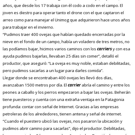
años, que desde los 17 trabaja con él codo a codo en el campo. El
joven es diestro para operar tanto el drone con el que captaron el
arreo como para manejar el Unimog que adquirieron hace unos años
para trabajar en el invierno.
“Pudimos traer 400 ovejas que habían quedado encerradas por la
nieve en el fondo de un campo, había un voladero de tres metros, no
las podíamos bajar, hicimos varios caminos con los
carriers
y con esa
ayuda pudimos bajarlas, llevaban 25 días sin comer”, detalló el
productor, que aseguró: “La oveja es muy noble, estaban debilitadas,
pero pudimos sacarlas a un lugar para darles comida”.
Llegar donde se encontraban 400 ovejas les llevó dos días,
avanzaban 1500 metros por día. El
carrier
abría el camino y entre los
peones a caballo y los perros empezaron a bajar las ovejas. Beherán
tiene puesteros y cuenta con una extraña ventaja en la Patagonia
profunda: contar con señal de Internet. Gracias a las empresas
petroleras de los alrededores, tienen antena y señal de internet.
“Cuando el puestero ubicó las ovejas, nos pasaron la ubicación y
pudimos abrir camino para sacarlas”,
dijo el productor. Debilitadas,