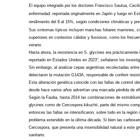
El equipo integrado por los doctores Francisco Sautua, Ceci
enfermedad -reportada originalmente en Japón y luego en Es
rendimiento del 8 al 15%,
según condiciones climáticas y pre
Sus síntomas típicos incluyen manchas foliares marrones, ci
superiores en contextos cálidos y lluviosos, como los frecue
verano.
Hasta ahora, la resistencia en S. glycines era prácticamente 
reportado en Estados Unidos en 2023”, señalaron los investi
Sin embargo, al analizar cepas argentinas recolectadas entr
detectaron la mutación G143A, responsable de conferir resisten
Esta alteración genética coincide con las fallas de control 
desde hace varios años advertían una marcada pérdida de ef
Según la Fauba, hasta 2014 las combinaciones de estrobilurina
glycines como de Cercospora kikuchii, parte del mismo comp
entonces las fallas se intensificaron, sobre todo en la regió
problema extendido en la última década. Si bien las carboxam
Cercospora, que presenta una insensibilidad natural a este 
sanitario.