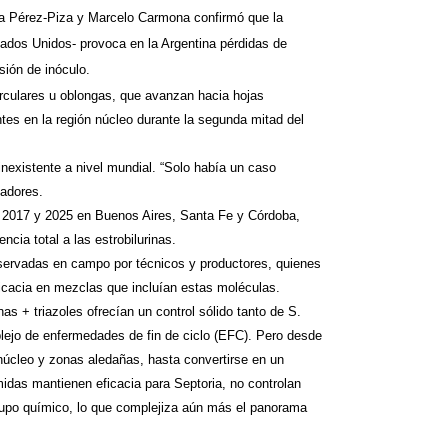
lia Pérez-Piza y Marcelo Carmona confirmó que la
tados Unidos- provoca en la Argentina
pérdidas de
sión de inóculo.
rculares u oblongas, que avanzan hacia hojas
ntes en la región núcleo durante la segunda mitad del
inexistente a nivel mundial. “Solo había un caso
gadores.
e 2017 y 2025 en Buenos Aires, Santa Fe y Córdoba,
cia total a las estrobilurinas.
observadas en campo por técnicos y productores, quienes
icacia en mezclas que incluían estas moléculas.
s + triazoles ofrecían un control sólido tanto de S.
lejo de enfermedades de fin de ciclo (EFC). Pero desde
n núcleo y zonas aledañas, hasta convertirse en un
idas mantienen eficacia para Septoria, no controlan
grupo químico, lo que complejiza aún más el panorama