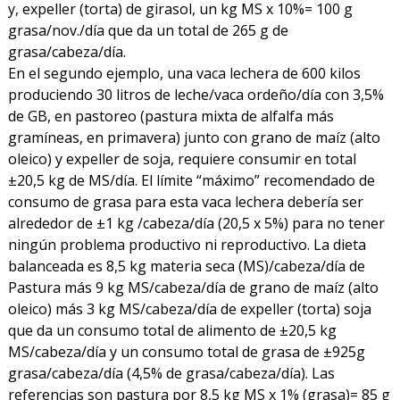
y, expeller (torta) de girasol, un kg MS x 10%= 100 g
grasa/nov./día que da un total de 265 g de
grasa/cabeza/día.
En el segundo ejemplo, una vaca lechera de 600 kilos
produciendo 30 litros de leche/vaca ordeño/día con 3,5%
de GB, en pastoreo (pastura mixta de alfalfa más
gramíneas, en primavera) junto con grano de maíz (alto
oleico) y expeller de soja, requiere consumir en total
±20,5 kg de MS/día. El límite “máximo” recomendado de
consumo de grasa para esta vaca lechera debería ser
alrededor de ±1 kg /cabeza/día (20,5 x 5%) para no tener
ningún problema productivo ni reproductivo. La dieta
balanceada es 8,5 kg materia seca (MS)/cabeza/día de
Pastura más 9 kg MS/cabeza/día de grano de maíz (alto
oleico) más 3 kg MS/cabeza/día de expeller (torta) soja
que da un consumo total de alimento de ±20,5 kg
MS/cabeza/día y un consumo total de grasa de ±925g
grasa/cabeza/día (4,5% de grasa/cabeza/día). Las
referencias son pastura por 8,5 kg MS x 1% (grasa)= 85 g