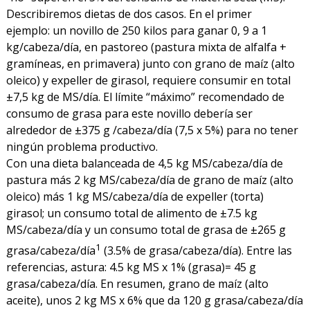
Describiremos dietas de dos casos. En el primer
ejemplo: un novillo de 250 kilos para ganar 0, 9 a 1
kg/cabeza/día, en pastoreo (pastura mixta de alfalfa +
gramíneas, en primavera) junto con grano de maíz (alto
oleico) y expeller de girasol, requiere consumir en total
±7,5 kg de MS/día. El límite “máximo” recomendado de
consumo de grasa para este novillo debería ser
alrededor de ±375 g /cabeza/día (7,5 x 5%) para no tener
ningún problema productivo.
Con una dieta balanceada de 4,5 kg MS/cabeza/día de
pastura más 2 kg MS/cabeza/día de grano de maíz (alto
oleico) más 1 kg MS/cabeza/día de expeller (torta)
girasol; un consumo total de alimento de ±7.5 kg
MS/cabeza/día y un consumo total de grasa de ±265 g
1
grasa/cabeza/día
(3.5% de grasa/cabeza/día). Entre las
referencias, astura: 4.5 kg MS x 1% (grasa)= 45 g
grasa/cabeza/día. En resumen, grano de maíz (alto
aceite), unos 2 kg MS x 6% que da 120 g grasa/cabeza/día