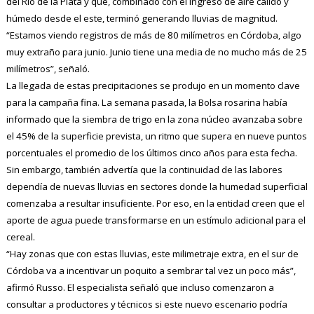
del Río de la Plata y que, combinado con el ingreso de aire cálido y
húmedo desde el este, terminó generando lluvias de magnitud.
“Estamos viendo registros de más de 80 milímetros en Córdoba, algo
muy extraño para junio. Junio tiene una media de no mucho más de 25
milímetros”, señaló.
La llegada de estas precipitaciones se produjo en un momento clave
para la campaña fina. La semana pasada, la Bolsa rosarina había
informado que la siembra de trigo en la zona núcleo avanzaba sobre
el 45% de la superficie prevista, un ritmo que supera en nueve puntos
porcentuales el promedio de los últimos cinco años para esta fecha.
Sin embargo, también advertía que la continuidad de las labores
dependía de nuevas lluvias en sectores donde la humedad superficial
comenzaba a resultar insuficiente. Por eso, en la entidad creen que el
aporte de agua puede transformarse en un estímulo adicional para el
cereal.
“Hay zonas que con estas lluvias, este milimetraje extra, en el sur de
Córdoba va a incentivar un poquito a sembrar tal vez un poco más”,
afirmó Russo. El especialista señaló que incluso comenzaron a
consultar a productores y técnicos si este nuevo escenario podría