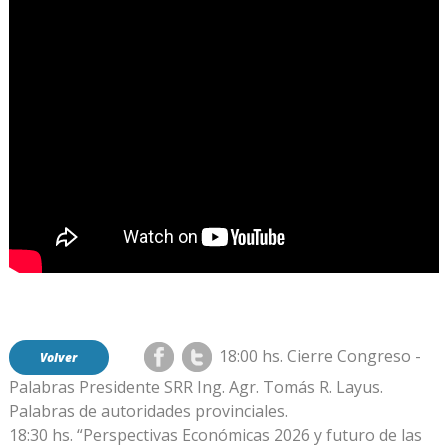
18:00 hs. Cierre Congreso -
Volver
Palabras Presidente SRR Ing. Agr. Tomás R. Layus.
Palabras de autoridades provinciales.
18:30 hs. “Perspectivas Económicas 2026 y futuro de las