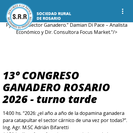
18:00 hs. Cierre Congreso - Palabras Presidente SRR Ing.
Agr. Tomás R. Layus. Palabras de autoridades provinciales.
18:30 hs. “Perspectivas Económicas 2026 y futuro de las
Pymes en Sector Ganadero.” Damian Di Pace – Analista
Económico y Dir. Consultora Focus Market."/>
13º CONGRESO
GANADERO ROSARIO
2026 - turno tarde
14:00 hs. “2026: ¿el año a año de la dopamina ganadera
para catapultar el sector cárnico de una vez por todas?”.
Ing. Agr. M.SC Adrián Bifaretti