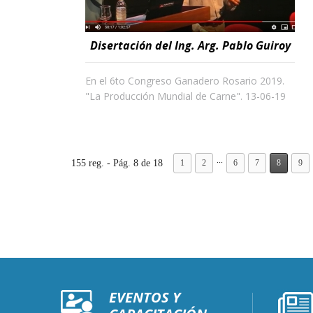
Disertación del Ing. Arg. Pablo Guiroy
En el 6to Congreso Ganadero Rosario 2019.
"La Producción Mundial de Carne". 13-06-19
...
155 reg. - Pág. 8 de 18
1
2
6
7
8
9
EVENTOS Y