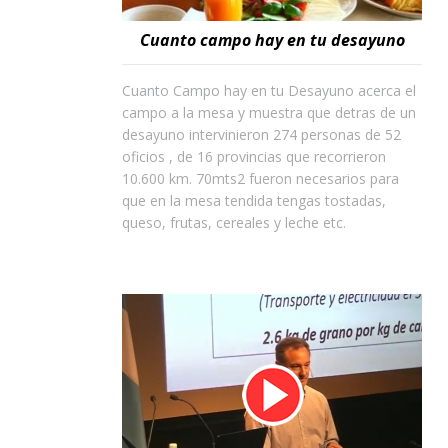
Cuanto campo hay en tu desayuno
Cuanto Campo hay en tu Desayuno acerca el
campo a la mesa y muestra que detras de un
desayuno intervinieron 274 personas de 52
oficios , de 16 provincias que recorrieron
10.600 km. 70mts2 fueron necesarios para
que en la mesa tendida tengas tostadas,
queso, frutas, cereales y leche etc.