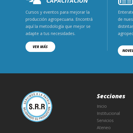
CAPACITACIÓN
Cursos y eventos para mejorar la
Enterate
producción agropecuaria. Encontrá
de nues
aquí la metodología que mejor se
distinta
adapte a tus necesidades.
agropec
VER MÁS
NOVE
Secciones
Inicio
Institucional
Servicios
Ateneo