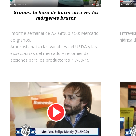
Granos: la hora de hacer otra vez los
márgenes brutos
Informe semanal de AZ Group #50: Mercado
Entrevis
de granos.
hídrica 
Amorosi analiza las variables del USDA y las
expectativas del mercado y recomienda
acciones para los productores. 17-09-19