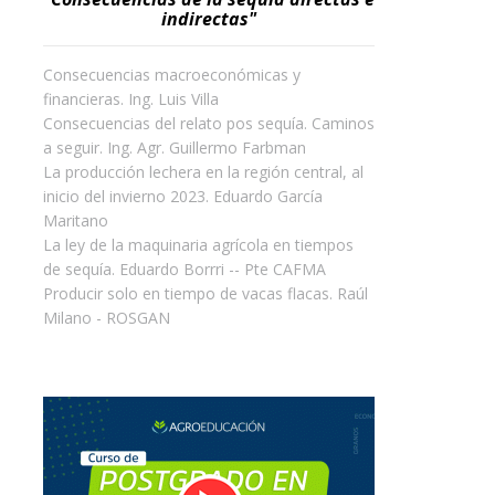
indirectas"
Consecuencias macroeconómicas y
financieras. Ing. Luis Villa
Consecuencias del relato pos sequía. Caminos
a seguir. Ing. Agr. Guillermo Farbman
La producción lechera en la región central, al
inicio del invierno 2023. Eduardo García
Maritano
La ley de la maquinaria agrícola en tiempos
de sequía. Eduardo Borrri -- Pte CAFMA
Producir solo en tiempo de vacas flacas. Raúl
Milano - ROSGAN