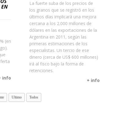
LOS
La fuerte suba de los precios de
 EN
los granos que se registró en los
últimos días implicará una mejora
cercana a los 2.000 millones de
dólares en las exportaciones de la
Argentina en 2011, según las
5% (en
primeras estimaciones de los
go).
especialistas. Un tercio de ese
que
dinero (cerca de US$ 600 millones)
ferta
irá al fisco bajo la forma de
retenciones.
+ info
+ info
nte
Ultimo
Todos