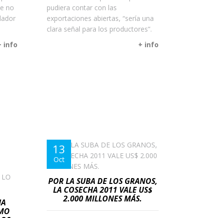
te no
pudiera contar con las
lador
exportaciones abiertas, “sería una
clara señal para los productores”.
+ info
+ info
13
Oct
POR LA SUBA DE LOS GRANOS,
LA COSECHA 2011 VALE US$
2.000 MILLONES MÁS.
JA
OMO