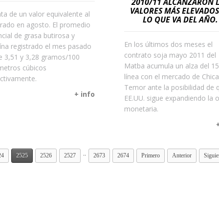
2010/11 ALCANZARON 
VALORES MÁS ELEVADOS
ata de un valor equivalente al
LO QUE VA DEL AÑO.
trado en agosto. El promedio
ncial de grasa butirosa y
En los últimos dos meses el
ína registrado el mes pasado
contrato soja mayo 2011 del
e 3,51 y 3,28 gramos/100
Matba acumula un alza del 1
metros cúbicos
línea con el mercado de Chica
ctivamente.
Temor ante la posibilidad de 
+ info
EE.UU. sigue expandiendo la o
monetaria.
..
24
2525
2526
2527
2673
2674
Primero
Anterior
Siguie