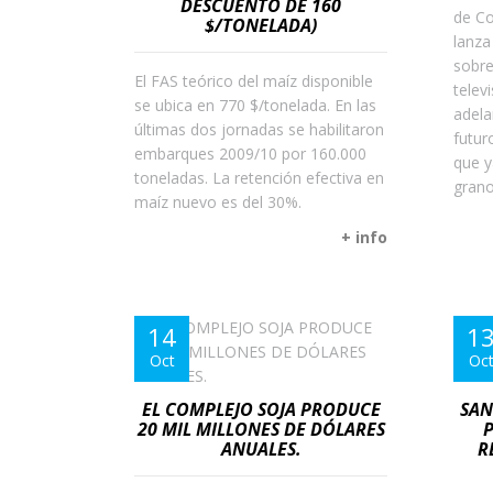
DESCUENTO DE 160
de Co
$/TONELADA)
lanza
sobre
El FAS teórico del maíz disponible
telev
se ubica en 770 $/tonelada. En las
adela
últimas dos jornadas se habilitaron
futur
embarques 2009/10 por 160.000
que y
toneladas. La retención efectiva en
grano
maíz nuevo es del 30%.
+ info
14
1
Oct
Oc
EL COMPLEJO SOJA PRODUCE
SAN
20 MIL MILLONES DE DÓLARES
P
ANUALES.
R