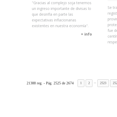
"Gracias al complejo soja tenemos
Se tr
un ingreso importante de divisas lo
regis
que desinfla en parte las
provi
expectativas inflacionarias
prote
existentes en nuestra economía".
fue d
+ info
centí
respe
...
21388 reg. - Pág. 2525 de 2674
1
2
2523
25