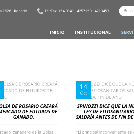
 1826 - Rosario
Tel/Fax: +54 0341 - 4257159 - 4213453
INICIO
INSTITUCIONAL
SERVI
4
14
t
Oct
BOLSA DE ROSARIO CREARÁ
SPINOZZI DICE QUE LA N
MERCADO DE FUTUROS DE
LEY DE FITOSANITARI
GANADO.
SALDRÍA ANTES DE FIN D
rcado ganadero de la Bolsa
"El principal inconveniente es 