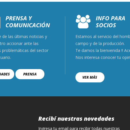
PRENSA Y
INFO PARA
COMUNICACIÓN
SOCIOS
 de las últimas noticias y
Estamos al servicio del hom
tro accionar ante las
campo y de la produc
s problemáticas del sector
Te damos la bienvenida !! Ac
uario.
Nos interesa conocer tu opi
DADES
PRENSA
VER MÁS
Recibí nuestras novedades
Ingresa tu email para recibir todas nuestras