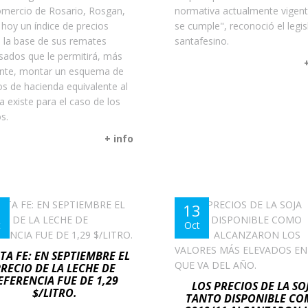
mercio de Rosario, Rosgan,
normativa actualmente vigen
 hoy un índice de precios
se cumple", reconoció el legis
 la base de sus remates
santafesino.
isados que le permitirá, más
nte, montar un esquema de
os de hacienda equivalente al
a existe para el caso de los
s.
+ info
3
13
t
Oct
TA FE: EN SEPTIEMBRE EL
RECIO DE LA LECHE DE
EFERENCIA FUE DE 1,29
LOS PRECIOS DE LA SO
$/LITRO.
TANTO DISPONIBLE C