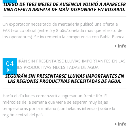
LUEGO DE TRES MESES DE AUSENCIA VOLVIÓ A APARECER
UNA OFERTA ABIERTA DE MAÍZ DISPONIBLE EN ROSARIO.
Un exportador necesitado de mercadería publicó una oferta al
FAS teórico oficial (entre 5 y 8 u$s/tonelada más que el resto de
los operadores). Se incrementa la competencia con Bahía Blanca.
+ info
04
Jun
SEGUIRÁN SIN PRESENTARSE LLUVIAS IMPORTANTES EN
LAS REGIONES PRODUCTIVAS NECESITADAS DE AGUA.
Hacía el día lunes comenzará a ingresar un frente frío. El
miércoles de la semana que viene se esperan muy bajas
temperaturas por la mañana (con heladas intensas) sobre la
región central del país.
+ info