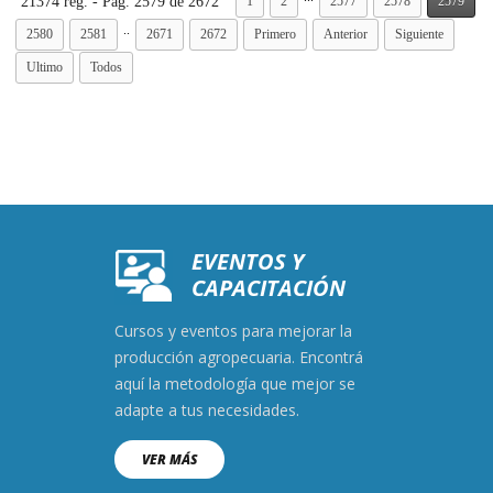
21374 reg. - Pág. 2579 de 2672
1
2
2577
2578
2579
..
2580
2581
2671
2672
Primero
Anterior
Siguiente
Ultimo
Todos
EVENTOS Y
CAPACITACIÓN
Cursos y eventos para mejorar la
producción agropecuaria. Encontrá
aquí la metodología que mejor se
adapte a tus necesidades.
VER MÁS