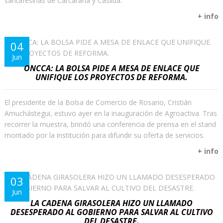
santafesinas de Carcarañá y Casilda.
+ info
04
Jun
ONCCA: LA BOLSA PIDE A MESA DE ENLACE QUE
UNIFIQUE LOS PROYECTOS DE REFORMA.
El presidente de la Bolsa de Comercio de Rosario, Cristián
Amuchástegui, estuvo ayer en la inauguración de Agroactiva. Tras
recorrer la muestra, brindó una conferencia de prensa en el stand
montado por la institución para difundir su oferta de servicios.
+ info
03
Jun
LA CADENA GIRASOLERA HIZO UN LLAMADO
DESESPERADO AL GOBIERNO PARA SALVAR AL CULTIVO
DEL DESASTRE.