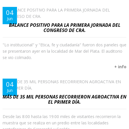
04
Jun
BALANCE POSITIVO PARA LA PRIMERA JORNADA DEL
CONGRESO DE CRA.
"Lo institucional" y "Etica, fe y ciudadanía" fueron dos paneles que
se presentaron ayer en la localidad de Mar del Plata. El auditorio
se vio colmado.
+ info
04
Jun
MÁS DE 35 MIL PERSONAS RECORRIERON AGROACTIVA EN
EL PRIMER DÍA.
Desde las 8:00 hasta las 19:00 miles de visitantes recorrieron la
muestra que se realiza en un predio entre las localidades